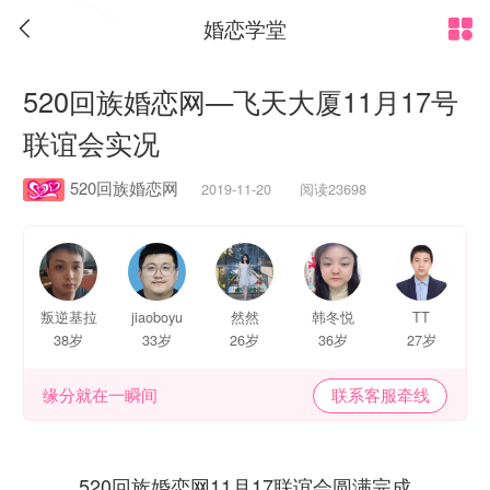
婚恋学堂


520回族婚恋网—飞天大厦11月17号
联谊会实况
520回族婚恋网
2019-11-20 阅读23698
叛逆基拉
jiaoboyu
然然
韩冬悦
TT
38岁
33岁
26岁
36岁
27岁
缘分就在一瞬间
联系客服牵线
520回族婚恋网11月17联谊会圆满完成