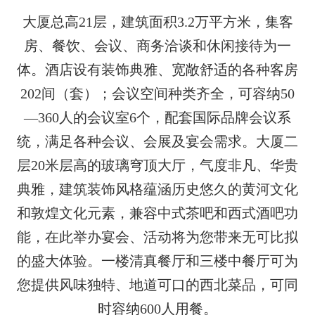
大厦总高
21层，
建筑面积
3
.2
万
平方米，
集客
房、餐饮、会议、商务洽谈和休闲接待为一
体。酒店设有装饰典雅、宽敞舒适的各种客房
20
2
间（套）；会议空间种类齐全，可容纳
5
0
—360人的会议室6个，配套国际品牌会议系
统，满足各种会议、会展及宴会需求。大厦二
层2
0米层高
的玻璃穹顶大厅，气度非凡、华贵
典雅，建筑装饰风格蕴涵历史悠久的黄河文化
和敦煌文化元素，兼容中式茶吧和西式酒吧功
能，在此举办宴会、活动将为您带来无可比拟
的盛大体验。一楼清真餐厅和三楼中餐厅可为
您提供风味独特、地道可口的西北菜品，可同
时容纳
6
00人用餐。