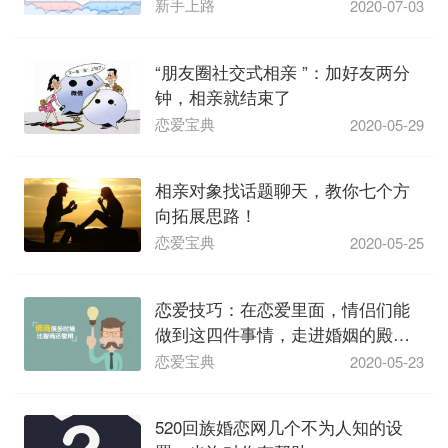
新手上路
2020-07-03
“朋友圈社交式相亲 ”：加好友两分
钟，相亲就结束了
恋爱宝典
2020-05-29
相亲对象找话题聊天，教你七个方
向拓展思路！
恋爱宝典
2020-05-25
恋爱技巧：在恋爱里面，情侣们能
做到这四件事情，走进婚姻的殿堂
不成 问题！
恋爱宝典
2020-05-23
520回族婚恋网几个不为人知的设