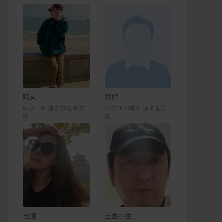
联系Ta
联系Ta
晴岚
好好
57岁 160厘米 鞍山铁东
27岁 180厘米 深圳宝安
区
区
联系Ta
联系Ta
自度
玉面小生