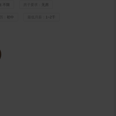
南 不限
房子要求：
无房
历：
初中
最低月薪：
1~2千