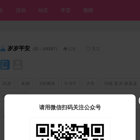
会
活动
动态
学堂
视频
岁岁平安
（ID：69287）
关注


576
26岁
未婚
190厘米
5~8千
大专
河南 新乡 获嘉县
与父母同住
请用微信扫码关注公众号
个人独白：
这个家伙很懒，什么都没留下^_^