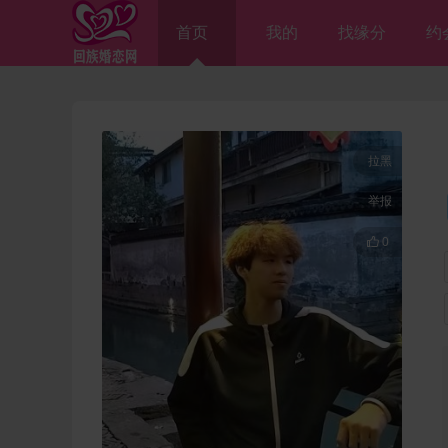
首页
我的
找缘分
约
拉黑
举报

0