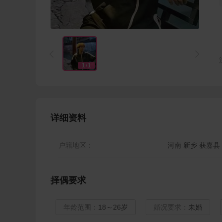


1
/
1
详细资料
户籍地区：
河南 新乡 获嘉县
择偶要求
年龄范围：
18～26岁
婚况要求：
未婚