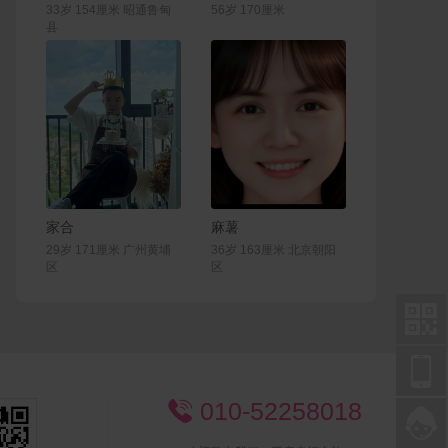
33岁 154厘米 昭通鲁甸
56岁 170厘米
县
联系Ta
联系Ta
家合
麻薯
29岁 171厘米 广州黄埔
36岁 163厘米 北京朝阳
区
区


010-52258018

