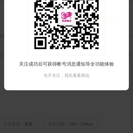


发私信
联系Ta
注册时间：
VIP会员可见
最后登录时间：
VIP会员可见
最后位置：
关注成功后可获得帐号消息通知等全功能体验
先不关注，我先看看再说
民族：
回族
子女要求：
未育
身高范围：
160～178cm