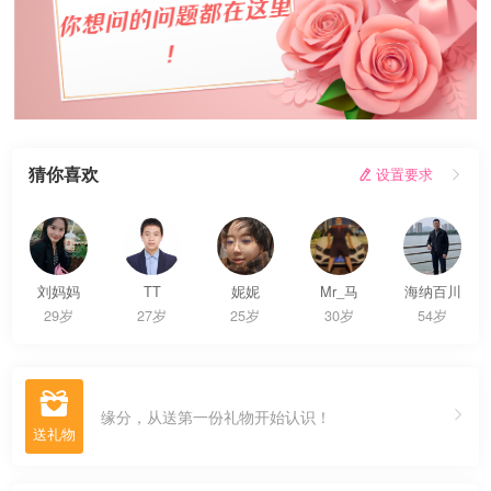
猜你喜欢
 设置要求

刘妈妈
TT
妮妮
Mr_马
海纳百川
29岁
27岁
25岁
30岁
54岁

缘分，从送第一份礼物开始认识！