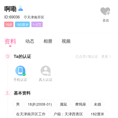
啊嘞
ID:69036
天津南开区

18岁
182厘米
1~2万
资料
动态
相册
视频
Ta的认证

已点亮1项认证 更多




手机认证
真人认证
基本资料

男
18岁(2008-01)
属鼠
摩羯座
未婚
在天津南开区工作
户籍：天津西青区
182厘米